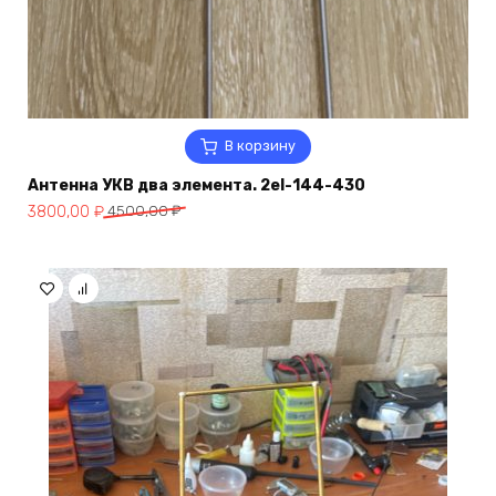
В корзину
Антенна УКВ два элемента. 2el-144-430
Первоначальная
Текущая
3800,00
₽
4500,00
₽
цена
цена:
составляла
3800,00 ₽.
4500,00 ₽.