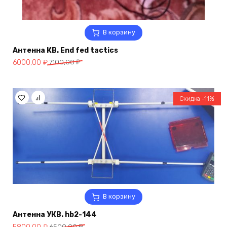
В корзину
Антенна КВ. End fed tactics
Первоначальная
Текущая
6000,00
₽
7100,00
₽
цена
цена:
составляла
6000,00 ₽.
7100,00 ₽.
Скидка -11%
В корзину
Антенна УКВ. hb2-144
Первоначальная
Текущая
6500,00
₽