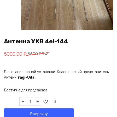
Антенна УКВ 4el-144
Первоначальная
Текущая
5000,00
₽
5600,00
₽
цена
цена:
составляла
5000,00 ₽.
Для стационарной установки. Классический представитель
5600,00 ₽.
Антенн
Yagi-Uda.
Доступно для предзаказа
Количество
товара
Антенна
В корзину
УКВ