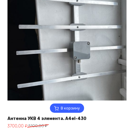
В корзину
Антенна УКВ 4 элемента. A4el-430
Первоначальная
Текущая
3700,00
₽
5100,00
₽
цена
цена: