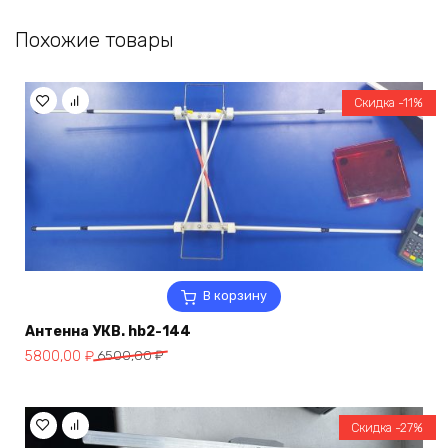
Похожие товары
Скидка -11%
В корзину
Антенна УКВ. hb2-144
Первоначальная
Текущая
5800,00
₽
6500,00
₽
цена
цена:
составляла
5800,00 ₽.
6500,00 ₽.
Скидка -27%