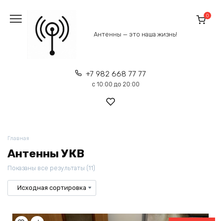
Перейти
к
0
содержанию
Антенны — это наша жизнь!
+7 982 668 77 77
с 10:00 до 20:00
Главная
Антенны УКВ
Показаны все результаты (11)