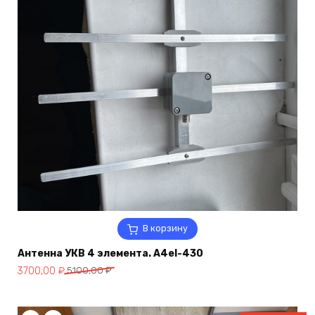
В корзину
Антенна УКВ 4 элемента. A4el-430
Первоначальная
Текущая
3700,00
₽
5100,00
₽
цена
цена:
составляла
3700,00 ₽.
5100,00 ₽.