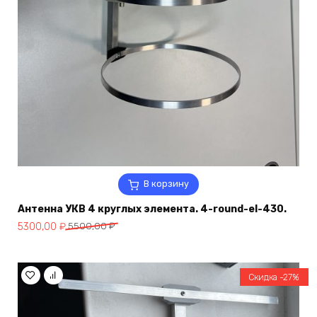
В корзину
Антенна УКВ 4 круглых элемента. 4-round-el-430.
Первоначальная
Текущая
5300,00
₽
5500,00
₽
цена
цена:
составляла
5300,00 ₽.
5500,00 ₽.
Скидка -27%