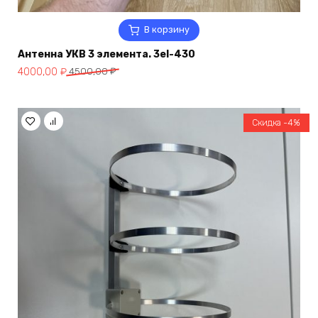
В корзину
Антенна УКВ 3 элемента. 3el-430
Первоначальная
Текущая
4000,00
₽
4500,00
₽
цена
цена:
составляла
4000,00 ₽.
4500,00 ₽.
Скидка -4%