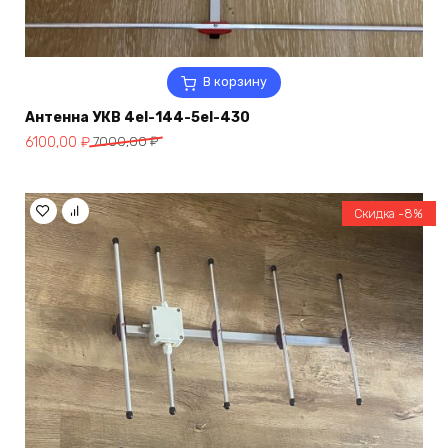
В корзину
Антенна УКВ 4el-144-5el-430
Первоначальная
Текущая
6100,00
₽
7000,00
₽
цена
цена:
составляла
6100,00 ₽.
7000,00 ₽.
Скидка -8%