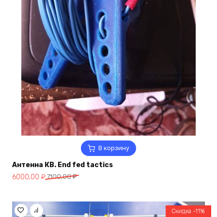
В корзину
Антенна КВ. End fed tactics
Первоначальная
Текущая
6000,00
₽
7100,00
₽
цена
цена:
составляла
6000,00 ₽.
7100,00 ₽.
Скидка -11%