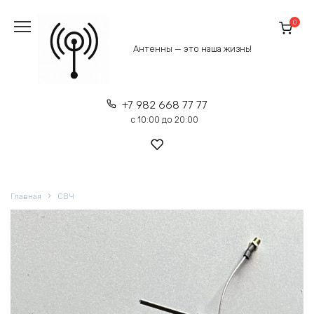
Перейти
к
0
содержанию
Антенны — это наша жизнь!
+7 982 668 77 77
с 10:00 до 20:00
Главная
СВЧ