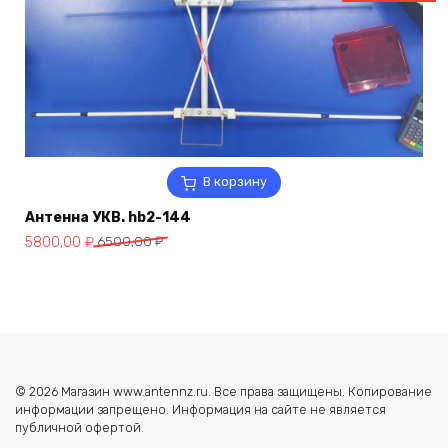
В корзину
Антенна УКВ. hb2-144
Первоначальная
Текущая
5800,00
₽
6500,00
₽
цена
цена:
составляла
5800,00 ₽.
6500,00 ₽.
© 2026 Магазин www.antennz.ru. Все права защищены. Копирование
информации запрещено. Информация на сайте не является
публичной офертой.