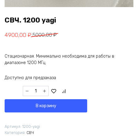
СВЧ. 1200 yagi
Первоначальная
Текущая
4900,00
₽
5000,00
₽
цена
цена:
составляла
4900,00 ₽.
Стационарная. Минимально необходима для работы в
5000,00 ₽.
диапазоне 1200 МГц.
Доступно для предзаказа
Количество
товара
СВЧ.
В корзину
1200
yagi
Артикул:
1200-yagi
Категория:
СВЧ