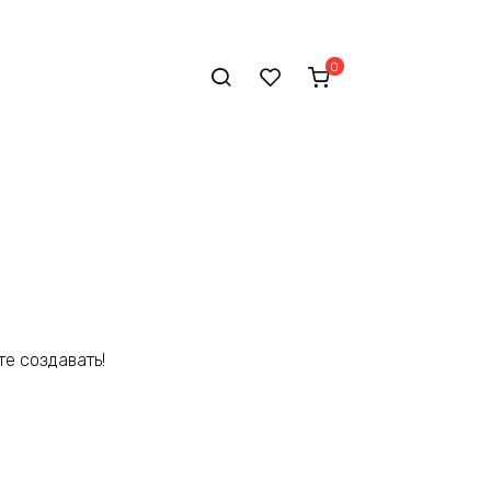
0
5
те создавать!