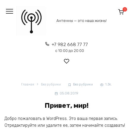
Перейти
к
0
содержанию
Антенны — это наша жизнь!
+7 982 668 77 77
с 10:00 до 20:00
Главная
Без рубрики
Без рубрики
1.3k.
05.08.2019
Привет, мир!
Добро пожаловать в WordPress. Это ваша первая запись.
Отредактируйте или удалите ее, затем начинайте создавать!