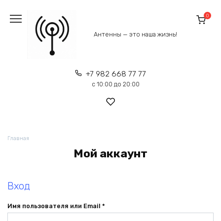
Перейти
к
0
содержанию
Антенны — это наша жизнь!
+7 982 668 77 77
с 10:00 до 20:00
Главная
Мой аккаунт
Вход
Обязательно
Имя пользователя или Email
*